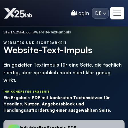
Login
DE
/
/
Website-Text-Impuls
Start
x25lab.com
×
Roman Mayr
Verbunden
RTL
WEBSITES UND SICHTBARKEIT
Website-Text-Impuls
Roman Mayr
Ein gezielter Textimpuls für eine Seite, die fachlich
Willkommen 👋 Ich bin Roman Mayr – fragen Sie mich
richtig, aber sprachlich noch nicht klar genug
direkt zu meinen
Projekten
, meiner
Expertise
oder wie
wirkt.
eine
Zusammenarbeit
aussehen könnte.
IHR KONKRETES ERGEBNIS
Ein Ergebnis-PDF mit konkreten Textansätzen für
Headline, Nutzen, Angebotsblock und
Handlungsaufforderung einer ausgewählten Seite.
Individuelles Ergebnis-PDF