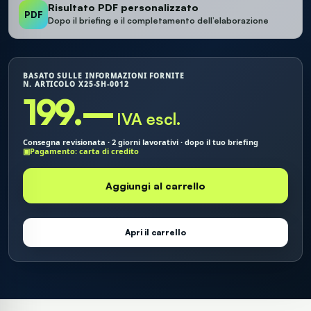
Risultato PDF personalizzato
PDF
Dopo il briefing e il completamento dell’elaborazione
BASATO SULLE INFORMAZIONI FORNITE
N. ARTICOLO X25-SH-0012
199.–
IVA escl.
Consegna revisionata · 2 giorni lavorativi · dopo il tuo briefing
▣
Pagamento: carta di credito
Aggiungi al carrello
Apri il carrello