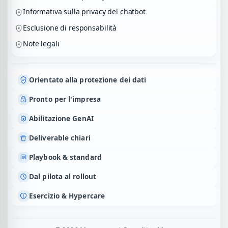
Informativa sulla privacy del chatbot
Esclusione di responsabilità
Note legali
Orientato alla protezione dei dati
Pronto per l'impresa
Abilitazione GenAI
Deliverable chiari
Playbook & standard
Dal pilota al rollout
Aiuto shop
Offerte
Procedura
Esercizio & Hypercare
Utilizzando il chatbot e trattando i tuoi dati, accetti la
Informativa sulla p
rivacy del chatbot
.