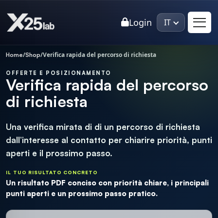
Login
IT
/
/
Verifica rapida del percorso di richiesta
Home
Shop
×
Roman Mayr
Connesso
RTL
OFFERTE E POSIZIONAMENTO
Verifica rapida del percorso
di richiesta
Roman Mayr
Benvenuto 👋 Sono Roman Mayr – mi chieda
Una verifica mirata di di un percorso di richiesta
direttamente dei miei
progetti
, della mia
expertise
o di
dall’interesse al contatto per chiarire priorità, punti
come potrebbe svolgersi una
collaborazione
.
aperti e il prossimo passo.
IL TUO RISULTATO CONCRETO
Un risultato PDF conciso con priorità chiare, i principali
punti aperti e un prossimo passo pratico.